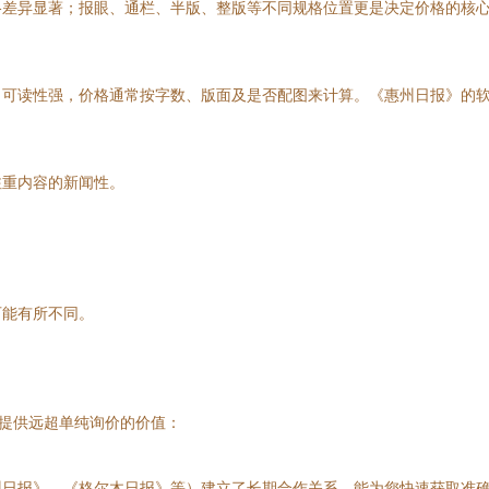
格差异显著；报眼、通栏、半版、整版等不同规格位置更是决定价格的核
，可读性强，价格通常按字数、版面及是否配图来计算。《惠州日报》的
注重内容的新闻性。
可能有所不同。
能提供远超单纯询价的价值：
州日报》、《格尔木日报》等）建立了长期合作关系，能为您快速获取准