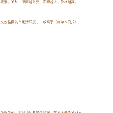
心要素。通常，版面越重要、面积越大，价格越高。
软文价格因其市场活跃度，一般高于《格尔木日报》。
确的刊例价、实时折扣及最优版面，节省大量沟通成本。